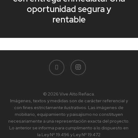
oportunidad segura y
rentable
facebook
instagram
© 2026 Vive Alto Reñaca.
Imágenes, textos y medidas son de carácter referencial y
con fines estrictamente ilustrativos. Las imágenes de
mobiliario, equipamiento y paisajismo no constituyen
necesariamente a una representación exacta del proyecto.
Lo anterior se informa para cumplimento a lo dispuesto en
la Ley Nº 19.496 y Ley Nº 19.472