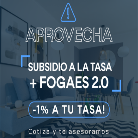
Además, la
plusvalía de Reñaca Alto ha crecido de
manera constante
, siendo atractivo tanto para vivir
como para invertir.
El proyecto
Vive Alto Reñaca
se inserta en este
contexto, ofreciendo departamentos eficientes,
bien distribuidos, con áreas comunes pensadas para
la vida en familia y una vista privilegiada. Una gran
oportunidad para quienes buscan su primera
vivienda o una inversión segura a largo plazo.