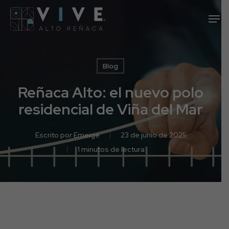
Skip
Men
to
main
content
Blog
Reñaca Alto: el nuevo polo
residencial de Viña del Mar
Escrito por
Emeige
23 de junio de 2025
1 minutos de lectura