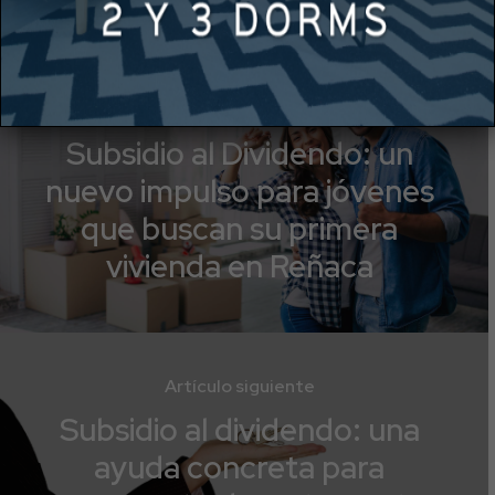
Artículo anterior
Subsidio al Dividendo: un
nuevo impulso para jóvenes
que buscan su primera
vivienda en Reñaca
Artículo siguiente
Subsidio al dividendo: una
ayuda concreta para